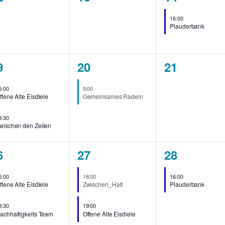
eranstaltungen,
Veranstaltungen,
Veranstalt
16:00
Plauderbank
1
0
9
20
21
eranstaltungen,
Veranstaltung,
Veranstalt
5:00
9:00
ffene Alte Eisdiele
Gemeinsames Radeln
9:30
wischen den Zeilen
2
1
6
27
28
eranstaltungen,
Veranstaltungen,
Veranstalt
5:00
18:00
16:00
ffene Alte Eisdiele
Zwischen_Halt
Plauderbank
9:30
19:00
achhaltigkeits Team
Offene Alte Eisdiele